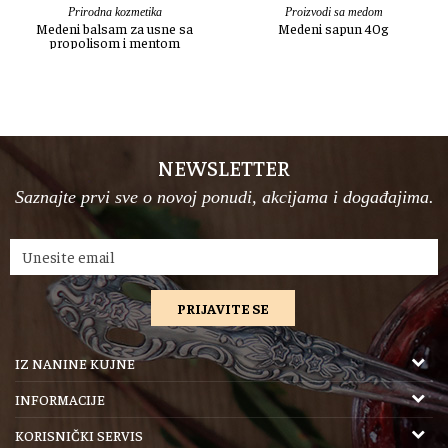
Prirodna kozmetika
Proizvodi sa medom
Medeni balsam za usne sa
Medeni sapun 40g
propolisom i mentom
NEWSLETTER
Saznajte prvi sve o novoj ponudi, akcijama i događajima.
PRIJAVITE SE
IZ NANINE KUJNE
ZR “Iz Nanine kujne”
INFORMACIJE
Šifra delatnosti: 1039
O nama
KORISNIČKI SERVIS
Maticni broj: 64685970