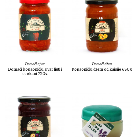
Domaći ajvar
Domaći džem
Domaći kopaonički ajvar ljuti i
Kopaonički džem od kajsije 680g
cepkani 720g