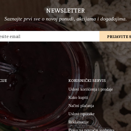
NEWSLETTER
Saznajte prvi sve o novoj ponudi, akcijama i događajima.
PRIJAVITE 
IJE
KORISNIČKI SERVIS
Uslovi korišćenja i prodaje
Kako kupiti
Načini plaćanja
Uslovi isporuke
Reklamacije
Pravo na povraćaj sredstava