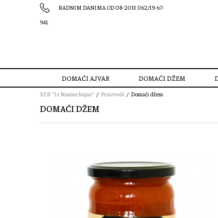
RADNIM DANIMA OD 08-20H 062/19-67-
941
DOMAĆI AJVAR
DOMAĆI DŽEM
SZR “Iz Nanine kujne”
Proizvodi
Domaći džem
DOMAĆI DŽEM