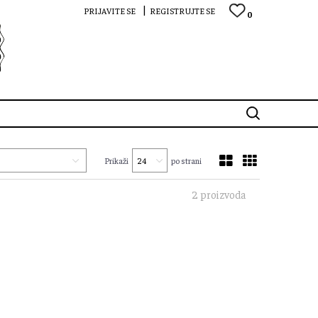
PRIJAVITE SE
REGISTRUJTE SE
0
Prikaži
po strani
2 proizvoda