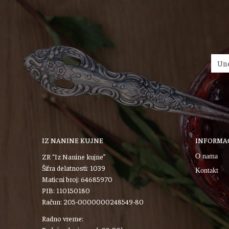
IZ NANINE KUJNE
INFORMAC
ZR “Iz Nanine kujne”
O nama
Šifra delatnosti: 1039
Kontakt
Maticni broj: 64685970
PIB: 110150180
Račun: 205-0000000248549-80
Radno vreme: