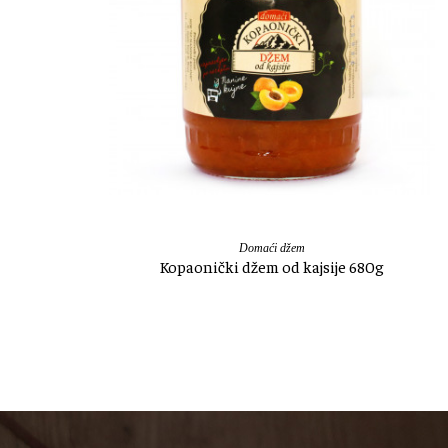
Domaći džem
Kopaonički džem od kajsije 680g