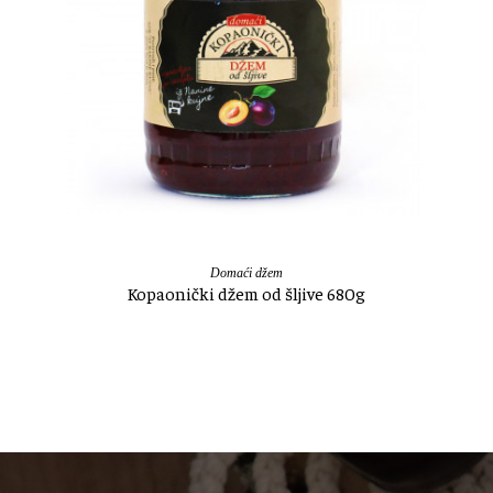
Domaći džem
Kopaonički džem od šljive 680g