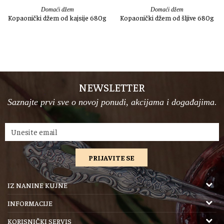
Domaći džem
Domaći džem
Kopaonički džem od kajsije 680g
Kopaonički džem od šljive 680g
NEWSLETTER
Saznajte prvi sve o novoj ponudi, akcijama i događajima.
PRIJAVITE SE
IZ NANINE KUJNE
ZR “Iz Nanine kujne”
INFORMACIJE
Šifra delatnosti: 1039
O nama
KORISNIČKI SERVIS
Maticni broj: 64685970